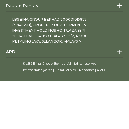
Pautan Pantas
LBS BINA GROUP BERHAD 200001015875
(518482-H), PROPERTY DEVELOPMENT &
INVESTMENT HOLDINGS HQ, PLAZA SERI
SETIA, LEVEL 1-4, NO.1 JALAN SS9/2, 47300
PETALING JAYA, SELANGOR, MALAYSIA
APDL
©LBS Bina Group Berhad. All rights reserved.
Terma dan Syarat
|
Dasar Privasi
|
Penafian
|
APDL