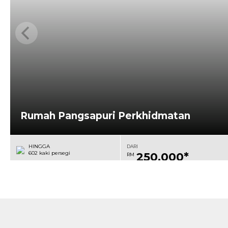
Rumah Pangsapuri Perkhidmatan
HINGGA
DARI
602 kaki persegi
250,000*
RM
LIHAT PROJEK