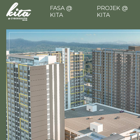
FASA @
PROJEK @
KITA
KITA