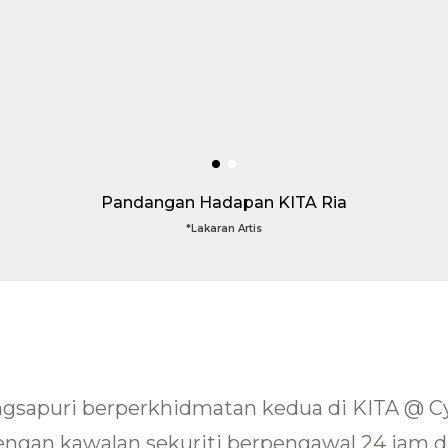
Pemandangan Udara KITA Ria
*Lakaran Artis
ngsapuri berperkhidmatan kedua di KITA @ Cy
engan kawalan sekuriti berpengawal 24 jam 