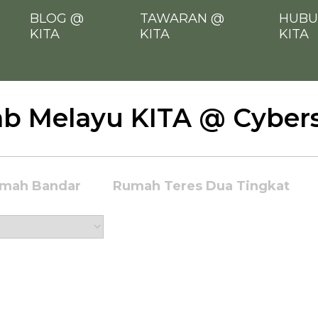
BLOG @
TAWARAN @
HUBU
KITA
KITA
KITA
b Melayu KITA @ Cyber
mah Bandar
Rumah Teres Dua Tingkat