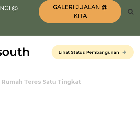
GALERI JUALAN @
NGI @
KITA
south
Lihat Status Pembangunan
Rumah Teres Satu Tingkat