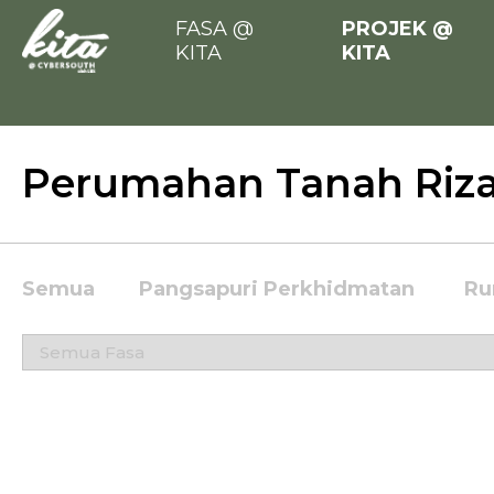
FASA @
PROJEK @
KITA
KITA
Perumahan Tanah Riza
Semua
Pangsapuri Perkhidmatan
Ru