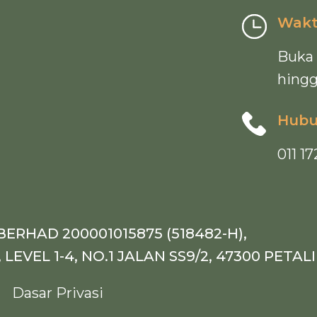
Wakt
Buka 
hingg
Hubu
011 1
ERHAD 200001015875 (518482-H),
, LEVEL 1-4, NO.1 JALAN SS9/2, 47300 PET
|
Dasar Privasi