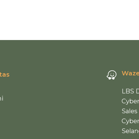
Waze
tas
LBS D
i
Cyber
Sales 
Cyber
Selan