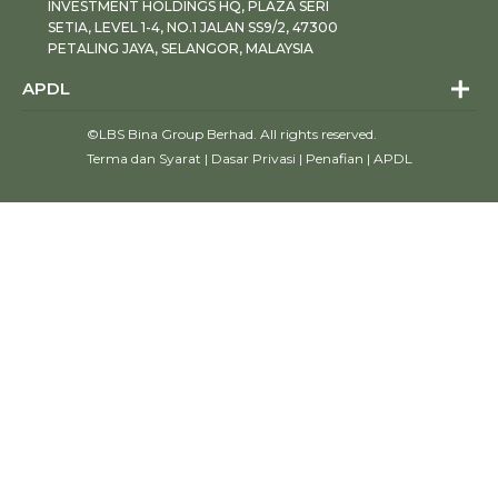
INVESTMENT HOLDINGS HQ, PLAZA SERI
SETIA, LEVEL 1-4, NO.1 JALAN SS9/2, 47300
PETALING JAYA, SELANGOR, MALAYSIA
APDL
©LBS Bina Group Berhad. All rights reserved.
Terma dan Syarat
|
Dasar Privasi
|
Penafian
|
APDL