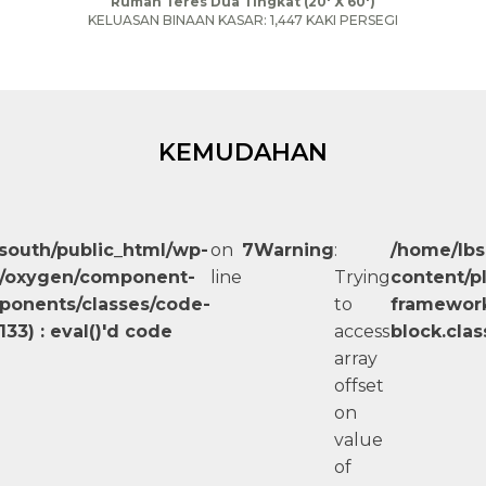
Rumah Teres Dua Tingkat (20′ X 60′)
KELUASAN BINAAN KASAR: 1,447 KAKI PERSEGI
KEMUDAHAN
south/public_html/wp-
on
7
Warning
:
/home/lbs
s/oxygen/component-
line
Trying
content/p
onents/classes/code-
to
framework
133) : eval()'d code
access
block.clas
array
offset
on
value
of