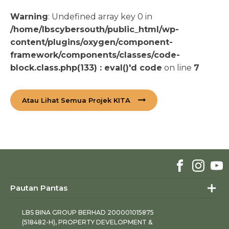
Warning
: Undefined array key 0 in
/home/lbscybersouth/public_html/wp-
content/plugins/oxygen/component-
framework/components/classes/code-
block.class.php(133) : eval()'d code
on line
7
Atau Lihat Semua Projek KITA
Pautan Pantas
LBS BINA GROUP BERHAD 200001015875
(518482-H), PROPERTY DEVELOPMENT &