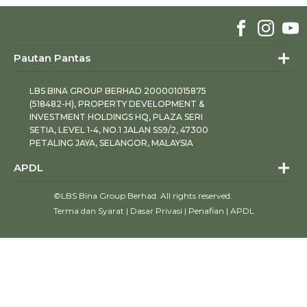
Pautan Pantas
LBS BINA GROUP BERHAD 200001015875
(518482-H), PROPERTY DEVELOPMENT &
INVESTMENT HOLDINGS HQ, PLAZA SERI
SETIA, LEVEL 1-4, NO.1 JALAN SS9/2, 47300
PETALING JAYA, SELANGOR, MALAYSIA
APDL
©LBS Bina Group Berhad. All rights reserved.
Terma dan Syarat
|
Dasar Privasi
|
Penafian
|
APDL